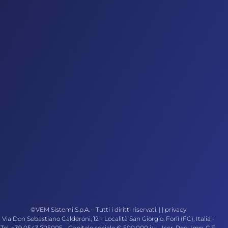
©VEM Sistemi S.p.A. – Tutti i diritti riservati. | |
privacy
Via Don Sebastiano Calderoni, 12 - Località San Giorgio, Forlì (FC), Italia -
Tel. +39 0543 725005 - Capitale sociale € 500.000 i.v. - Iscr. Reg. Imp, C.F.